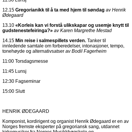
12.15
Gregorianikk til å ta med hjem til søndag
av
Henrik
Ødegaard
13.10
«Korleis kan vi forstå ulikskapar og usemje knytt til
gudstenestefeiringa?»
av Karen Margrethe Mestad
14.15
Min reise i salmespillets verden.
Tanker til
innledende samtale om forberedelser, intonasjoner, tempo,
tonehøyde og alternativsatser
av Bodil Fagerheim
11:00 Torsdagsmesse
11:45 Lunsj
12:30 Fagseminar
15:00 Slutt
HENRIK ØDEGAARD
Komponist, kordirigent og organist Henrik Ødegaard er en av
Norges fremste eksperter på gregoriansk sang, utdannet
kirkemusiker fra Norges Musikkhøgskole og