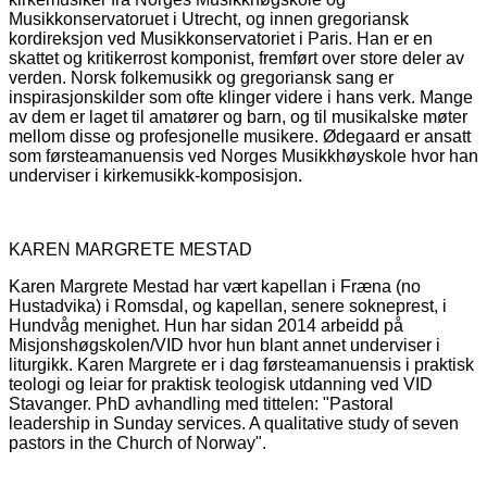
Musikkonservatoruet i Utrecht, og innen gregoriansk
kordireksjon ved Musikkonservatoriet i Paris. Han er en
skattet og kritikerrost komponist, fremført over store deler av
verden. Norsk folkemusikk og gregoriansk sang er
inspirasjonskilder som ofte klinger videre i hans verk. Mange
av dem er laget til amatører og barn, og til musikalske møter
mellom disse og profesjonelle musikere. Ødegaard er ansatt
som førsteamanuensis ved Norges Musikkhøyskole hvor han
underviser i kirkemusikk-komposisjon.
KAREN MARGRETE MESTAD
Karen Margrete Mestad har vært kapellan i Fræna (no
Hustadvika) i Romsdal, og kapellan, senere sokneprest, i
Hundvåg menighet. Hun har sidan 2014 arbeidd på
Misjonshøgskolen/VID hvor hun blant annet underviser i
liturgikk. Karen Margrete er i dag førsteamanuensis i praktisk
teologi og leiar for praktisk teologisk utdanning ved VID
Stavanger. PhD avhandling med tittelen: "Pastoral
leadership in Sunday services. A qualitative study of seven
pastors in the Church of Norway".