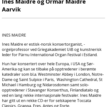
Ines Maidre og Ormar Maidre
Aarvik
INES MAIDRE
Ines Maidre er estisk-norsk konsertorganist, ­
orgelprofessor ved Griegakademiet UiB og kunstnerisk
leder for Pärnu­ International Organ Festival i Estland.
Hun har ­konsertert over hele Europa, i USA og Sør-
Amerika og kan se­ tilbake på opptredener i berømte
katedraler som bl.a.­ Westminster Abbey i London, Notre-
Dame og Saint Sulpice i Paris, ­ Washington Cathedral, St
Michael i ­Hamburg og ­Nidarosdomen samt solo-
opptredener i Stavanger­ Konserthus, Finlandiatalo og
ved en lang rekke ­internasjonale festivaler. Ines Maidre
har gitt ut en rekke CD-er for­ selskapene Toccata
Classics, Grappa, Eres, Antes og Forte.