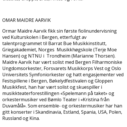
OMAR MAIDRE AARVIK
Ormar Maidre Aarvik fikk sin første fiolinundervisning
ved­ Kulturskolen i Bergen, etterfulgt av
talentprogrammet til Barrat Bue Musikkinstitutt,
Griegakademiet, Norges ­ Musikkhøgskole (Terje Moe
Hansen) og NTNU i ­ Trondheim (Marianne Thorsen).
Maidre Aarvik har vært solist med­ Bergen Filharmoniske
Ungdomsorkester, Forsvarets­ Musikkorps Vest og Oslo
Universitets Symfoniorkester og hatt engasjementer ved
Festspillene i Bergen,­ Bøkelydfestivalen og Gloppen
Musikkfest, han har vært solist og skuespiller i
musikkteaterforestillingen «Spelemann på taket» og
orkestermusiker ved Bømlo Teater i «Kristina från
Duvamålå». Som ensemble- og orkestermusiker har han
gitt konserter i Skandinavia, Estland, Spania, USA,­ Polen,
Russland og Kina.